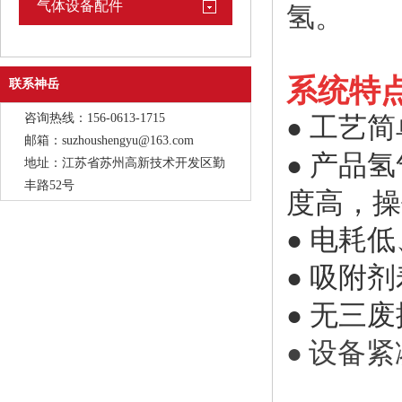
气体设备配件
氢。
系统特
联系神岳
咨询热线：156-0613-1715
工艺简
●
邮箱：suzhoushengyu@163.com
产品氢
●
地址：江苏省苏州高新技术开发区勤
丰路52号
度高，操
电耗低
●
吸附剂
●
无三废
●
设备紧
●